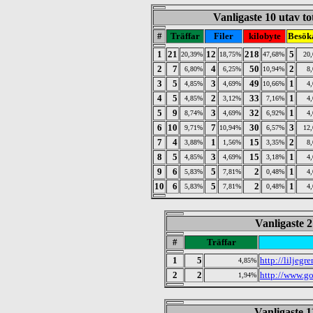
Vanligaste 10 utav to
#
Träffar
Filer
kilobyte
Besök
1
21
12
218
5
20,39%
18,75%
47,68%
20
2
7
4
50
2
6,80%
6,25%
10,94%
8
3
5
3
49
1
4,85%
4,69%
10,66%
4
4
5
2
33
1
4,85%
3,12%
7,16%
4
5
9
3
32
1
8,74%
4,69%
6,92%
4
6
10
7
30
3
9,71%
10,94%
6,57%
12
7
4
1
15
2
3,88%
1,56%
3,35%
8
8
5
3
15
1
4,85%
4,69%
3,18%
4
9
6
5
2
1
5,83%
7,81%
0,48%
4
10
6
5
2
1
5,83%
7,81%
0,48%
4
Vanligaste 2
#
Träffar
1
5
http://liljegre
4,85%
2
2
http://www.go
1,94%
Vanligaste 11