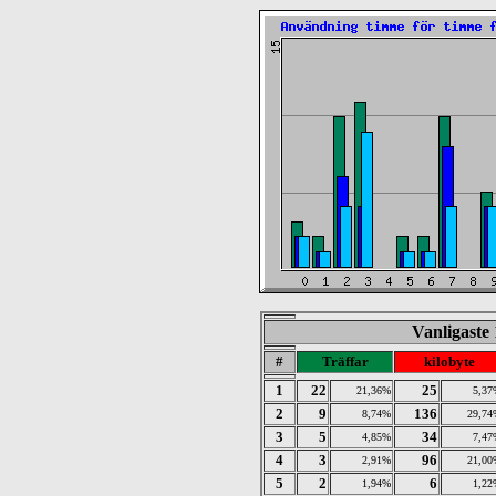
Vanligaste
#
Träffar
kilobyte
1
22
25
21,36%
5,37
2
9
136
8,74%
29,74
3
5
34
4,85%
7,47
4
3
96
2,91%
21,00
5
2
6
1,94%
1,22