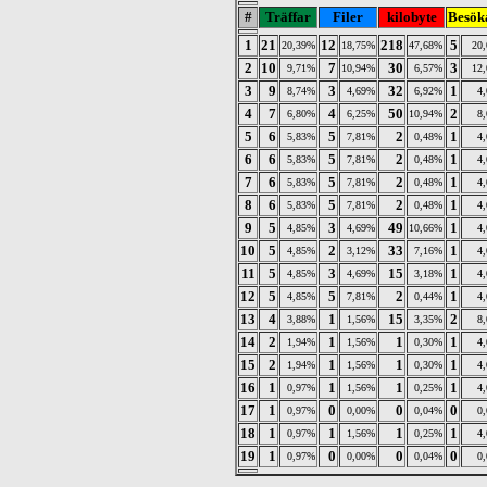
#
Träffar
Filer
kilobyte
Besök
1
21
12
218
5
20,39%
18,75%
47,68%
20
2
10
7
30
3
9,71%
10,94%
6,57%
12
3
9
3
32
1
8,74%
4,69%
6,92%
4
4
7
4
50
2
6,80%
6,25%
10,94%
8
5
6
5
2
1
5,83%
7,81%
0,48%
4
6
6
5
2
1
5,83%
7,81%
0,48%
4
7
6
5
2
1
5,83%
7,81%
0,48%
4
8
6
5
2
1
5,83%
7,81%
0,48%
4
9
5
3
49
1
4,85%
4,69%
10,66%
4
10
5
2
33
1
4,85%
3,12%
7,16%
4
11
5
3
15
1
4,85%
4,69%
3,18%
4
12
5
5
2
1
4,85%
7,81%
0,44%
4
13
4
1
15
2
3,88%
1,56%
3,35%
8
14
2
1
1
1
1,94%
1,56%
0,30%
4
15
2
1
1
1
1,94%
1,56%
0,30%
4
16
1
1
1
1
0,97%
1,56%
0,25%
4
17
1
0
0
0
0,97%
0,00%
0,04%
0
18
1
1
1
1
0,97%
1,56%
0,25%
4
19
1
0
0
0
0,97%
0,00%
0,04%
0