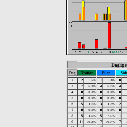
Daglig s
Dag
Träffar
Filer
Sid
2
2
1
0
1,94%
1,56%
3
7
4
4
6,80%
6,25%
4
0
0
0
0,00%
0,00%
5
0
0
0
0,00%
0,00%
6
5
3
2
4,85%
4,69%
7
0
0
0
0,00%
0,00%
8
5
5
1
4,85%
7,81%
9
11
7
7
10,68%
10,94%
1