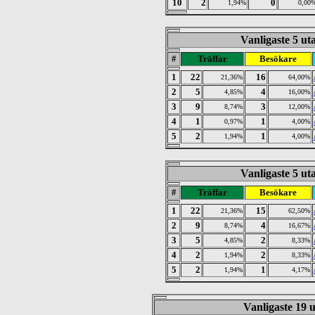
10
2
0
1,94%
0,00
Vanligaste 5 uta
#
Träffar
Besökare
1
22
16
21,36%
64,00%
2
5
4
4,85%
16,00%
3
9
3
8,74%
12,00%
4
1
1
0,97%
4,00%
5
2
1
1,94%
4,00%
Vanligaste 5 uta
#
Träffar
Besökare
1
22
15
21,36%
62,50%
2
9
4
8,74%
16,67%
3
5
2
4,85%
8,33%
4
2
2
1,94%
8,33%
5
2
1
1,94%
4,17%
Vanligaste 19 u