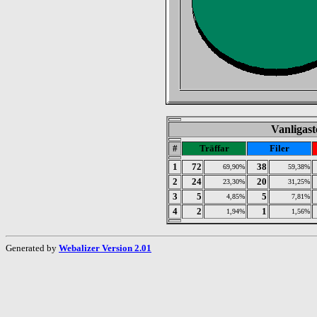
Vanligaste
#
Träffar
Filer
1
72
38
69,90%
59,38%
2
24
20
23,30%
31,25%
3
5
5
4,85%
7,81%
4
2
1
1,94%
1,56%
Generated by
Webalizer Version 2.01