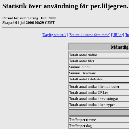
Statistik över användning för per.liljegren
Period för summering: Juni 2006
Skapad 01-jul-2006 06:29 CEST
[Daglig statistik]
[Statistik timme för timme]
[URLer]
[I
Månatlig 
Totalt antal träffar
Totalt antal filer
Summa Sidor
Summa Besökare
Totalt antal kilobytes
Totalt antal unika klientadresser
Totalt antal unika URLer
Totalt antal unika hänvisningar
Totalt antal unika klienttyper
.
Träffar per timme
Träffar per dag