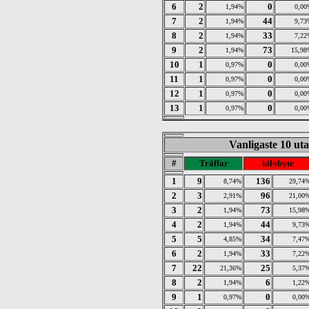
6
2
0
1,94%
0,00
7
2
44
1,94%
9,73
8
2
33
1,94%
7,22
9
2
73
1,94%
15,98
10
1
0
0,97%
0,00
11
1
0
0,97%
0,00
12
1
0
0,97%
0,00
13
1
0
0,97%
0,00
Vanligaste 10 ut
#
Träffar
kilobyte
1
9
136
8,74%
29,74
2
3
96
2,91%
21,00
3
2
73
1,94%
15,98
4
2
44
1,94%
9,73
5
5
34
4,85%
7,47
6
2
33
1,94%
7,22
7
22
25
21,36%
5,37
8
2
6
1,94%
1,22
9
1
0
0,97%
0,00