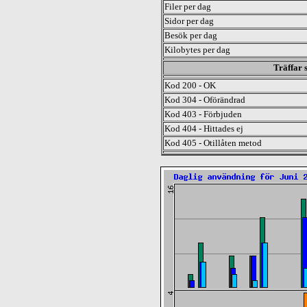
Filer per dag
Sidor per dag
Besök per dag
Kilobytes per dag
Träffar 
Kod 200 - OK
Kod 304 - Oförändrad
Kod 403 - Förbjuden
Kod 404 - Hittades ej
Kod 405 - Otillåten metod