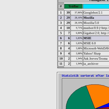
#
Träffar
1
39
Googlebot/2.1
37,86%
2
29
Mozilla
28,16%
3
29
Mozilla/5.0
28,16%
4
10
msnbot/0.9 (+http:
9,71%
5
7
Gigabot/2.0; http:
6,80%
6
6
MSIE
5,83%
7
6
MSIE 6.0
5,83%
8
4
Microsoft-WebDAV
3,88%
9
4
Yahoo! Slurp
3,88%
10
2
Ask Jeeves/Teoma
1,94%
11
2
ia_archiver
1,94%